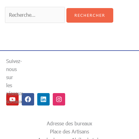
Suivez-
nous
sur
les
réseaux
Youtube
Facebook
Linkedin
Instagram
sociaux
Adresse des bureaux
Place des Artisans