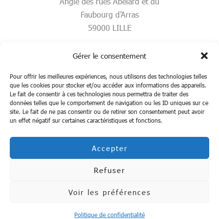
Angle des rues Abélard et du
Faubourg d’Arras
59000 LILLE
Gérer le consentement
Pour offrir les meilleures expériences, nous utilisons des technologies telles
que les cookies pour stocker et/ou accéder aux informations des appareils.
Le fait de consentir à ces technologies nous permettra de traiter des
données telles que le comportement de navigation ou les ID uniques sur ce
site. Le fait de ne pas consentir ou de retirer son consentement peut avoir
un effet négatif sur certaines caractéristiques et fonctions.
Accepter
Mentions légales
Politique de confidentialité
Refuser
Voir les préférences
Copyright © 2025 | U2P Hauts-de-France
Politique de confidentialité
Site internet réalisé par
Astral DEV