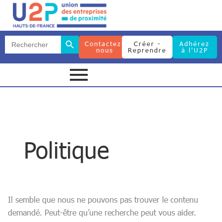
Rechercher :
Search Button
Search
Contactez-
Créer -
Adhérez
for:
nous
Reprendre
à l'U2P
Search Button
Search
for:
Politique
Il semble que nous ne pouvons pas trouver le contenu
demandé. Peut-être qu’une recherche peut vous aider.