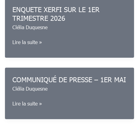
proximité
ENQUETE XERFI SUR LE 1ER
–
TRIMESTRE 2026
1er
Clélia Duquesne
trimestre
2026
ENQUETE
Lire la suite »
XERFI
SUR
LE
1ER
COMMUNIQUÉ DE PRESSE – 1ER MAI
TRIMESTRE
Clélia Duquesne
2026
COMMUNIQUÉ
Lire la suite »
DE
PRESSE
–
1ER