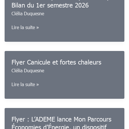
Bilan du 1er semestre 2026
2ᵉ
Clélia Duquesne
trimestre
2026
Enquête
Lire la suite »
U2P-
XERFI
:
L’embauche
Flyer Canicule et fortes chaleurs
dans
Clélia Duquesne
les
entreprises
Flyer
Lire la suite »
de
Canicule
proximité
et
|
fortes
Bilan
chaleurs
du
Flyer : L’ADEME lance Mon Parcours
1er
Économies d’Énergie, un dispositif