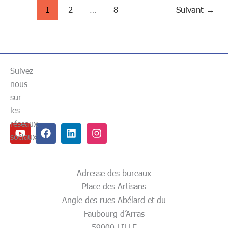
MAI
1
2
…
8
Suivant
→
Suivez-
nous
sur
les
réseaux
Youtube
Facebook
Linkedin
Instagram
sociaux
Adresse des bureaux
Place des Artisans
Angle des rues Abélard et du
Faubourg d’Arras
59000 LILLE