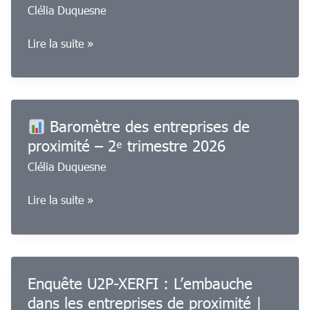
Clélia Duquesne
Facturation
Lire la suite »
électronique
:
guide
pratique
Baromètre des entreprises de
proximité – 2ᵉ trimestre 2026
Clélia Duquesne
Lire la suite »
Baromètre
des
entreprises
de
Enquête U2P-XERFI : L’embauche
proximité
dans les entreprises de proximité |
–