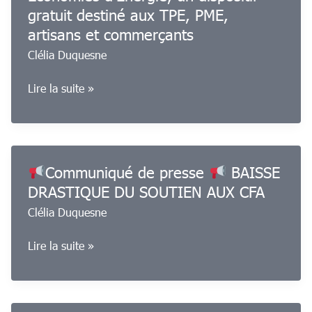
semestre
gratuit destiné aux TPE, PME,
2026
artisans et commerçants
Clélia Duquesne
Flyer
Lire la suite »
:
L’ADEME
lance
Mon
Communiqué de presse
BAISSE
Parcours
DRASTIQUE DU SOUTIEN AUX CFA
Économies
Clélia Duquesne
d’Énergie,
un
Lire la suite »
dispositif
Communiqué
gratuit
de
destiné
presse
aux