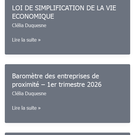
TPE,
LOI DE SIMPLIFICATION DE LA VIE
BAISSE
PME,
ECONOMIQUE
DRASTIQUE
artisans
Clélia Duquesne
DU
et
SOUTIEN
commerçants
LOI
Lire la suite »
AUX
DE
CFA
SIMPLIFICATION
DE
LA
Baromètre des entreprises de
VIE
proximité – 1er trimestre 2026
ECONOMIQUE
Clélia Duquesne
Baromètre
Lire la suite »
des
entreprises
de