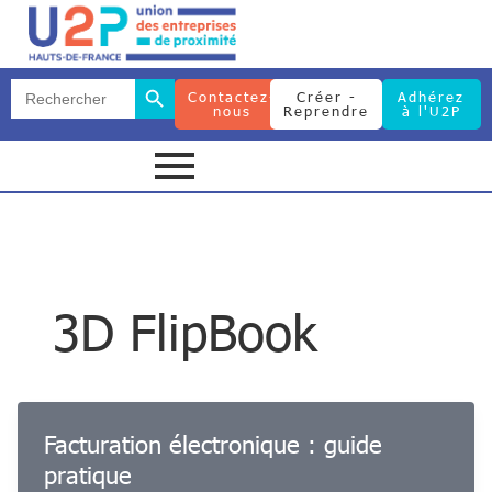
Search Button
Search
Contactez-
Créer -
Adhérez
for:
nous
Reprendre
à l'U2P
Search Button
Search
for:
3D FlipBook
Facturation électronique : guide
pratique