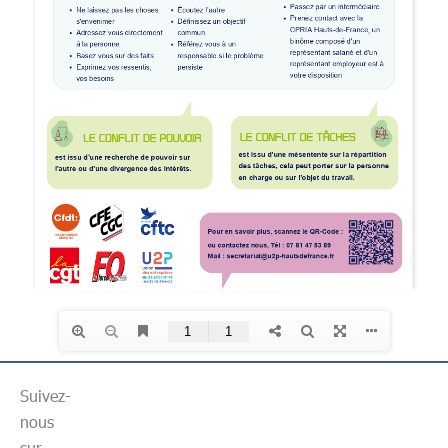
Suivez-
nous
sur