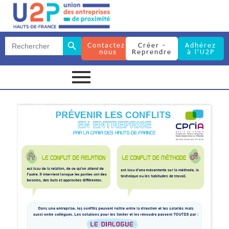
Search Button
Search
Contactez-
Créer -
Adhérez
for:
nous
Reprendre
à l'U2P
Search Button
Search
for: