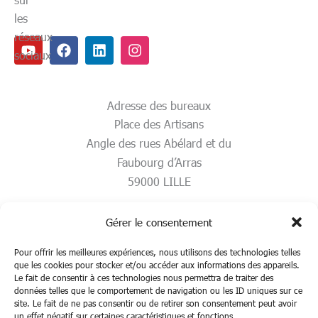
les
réseaux
Youtube
Facebook
Linkedin
Instagram
sociaux
Adresse des bureaux
Place des Artisans
Angle des rues Abélard et du
Faubourg d’Arras
59000 LILLE
Gérer le consentement
Pour offrir les meilleures expériences, nous utilisons des technologies telles
que les cookies pour stocker et/ou accéder aux informations des appareils.
Le fait de consentir à ces technologies nous permettra de traiter des
données telles que le comportement de navigation ou les ID uniques sur ce
site. Le fait de ne pas consentir ou de retirer son consentement peut avoir
un effet négatif sur certaines caractéristiques et fonctions.