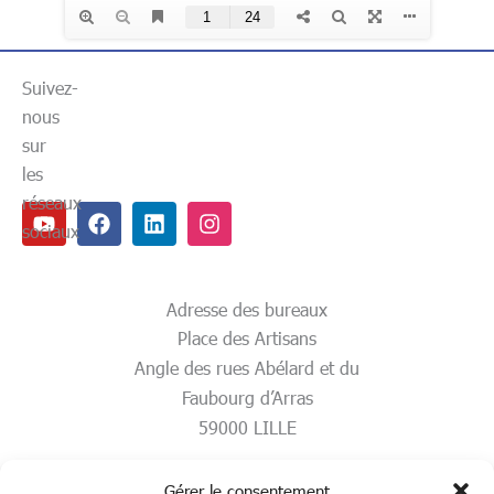
Suivez-
nous
sur
les
réseaux
Youtube
Facebook
Linkedin
Instagram
sociaux
Adresse des bureaux
Place des Artisans
Angle des rues Abélard et du
Faubourg d’Arras
59000 LILLE
Gérer le consentement