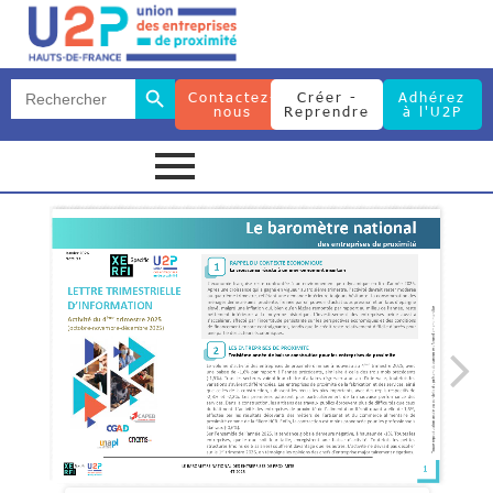
Search Button
Search
Contactez-
Créer -
Adhérez
for:
nous
Reprendre
à l'U2P
Search Button
Search
for: