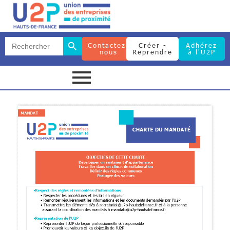
Search Button
Search
Contactez-
Créer -
Adhérez
for:
nous
Reprendre
à l'U2P
Search Button
Search
for: