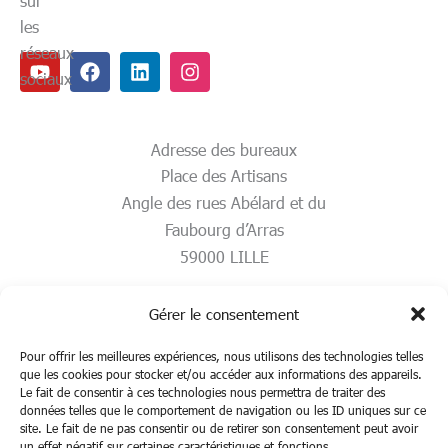
sur
les
réseaux
Youtube
Facebook
Linkedin
Instagram
sociaux
Adresse des bureaux
Place des Artisans
Angle des rues Abélard et du
Faubourg d’Arras
59000 LILLE
Gérer le consentement
Pour offrir les meilleures expériences, nous utilisons des technologies telles
que les cookies pour stocker et/ou accéder aux informations des appareils.
Le fait de consentir à ces technologies nous permettra de traiter des
données telles que le comportement de navigation ou les ID uniques sur ce
site. Le fait de ne pas consentir ou de retirer son consentement peut avoir
un effet négatif sur certaines caractéristiques et fonctions.