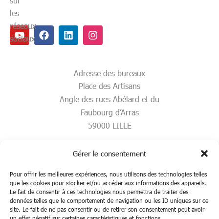
sur
les
réseaux
Youtube
Facebook
Linkedin
Instagram
sociaux
Adresse des bureaux
Place des Artisans
Angle des rues Abélard et du
Faubourg d’Arras
59000 LILLE
Gérer le consentement
Pour offrir les meilleures expériences, nous utilisons des technologies telles
que les cookies pour stocker et/ou accéder aux informations des appareils.
Le fait de consentir à ces technologies nous permettra de traiter des
données telles que le comportement de navigation ou les ID uniques sur ce
site. Le fait de ne pas consentir ou de retirer son consentement peut avoir
un effet négatif sur certaines caractéristiques et fonctions.