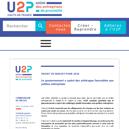
Search Button
Search
Contactez-
Créer -
Adhérez
for:
nous
Reprendre
à l'U2P
Search Button
Search
for: