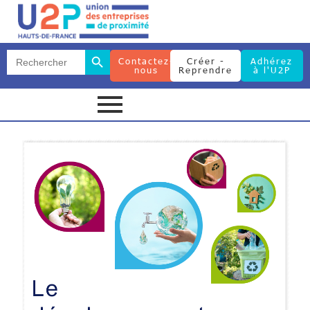
Search Button
Search
Contactez-
Créer -
Adhérez
for:
nous
Reprendre
à l'U2P
Search Button
Search
for: