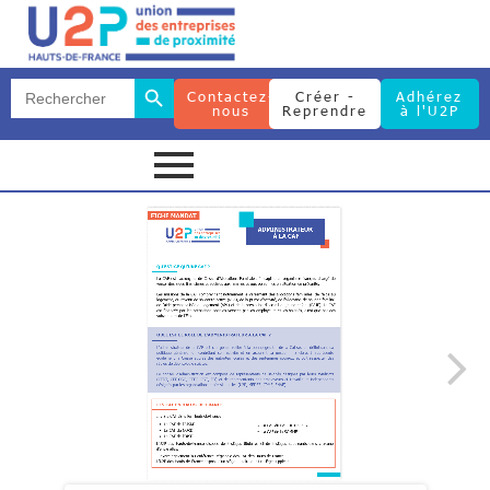
Search Button
Search
Contactez-
Créer -
Adhérez
for:
nous
Reprendre
à l'U2P
Search Button
Search
for: