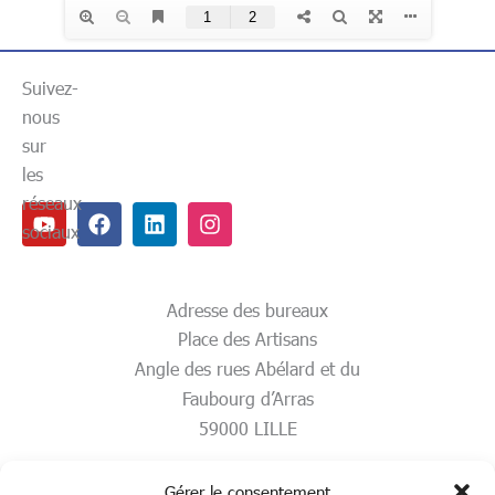
Suivez-
nous
sur
les
réseaux
Youtube
Facebook
Linkedin
Instagram
sociaux
Adresse des bureaux
Place des Artisans
Angle des rues Abélard et du
Faubourg d’Arras
59000 LILLE
Gérer le consentement