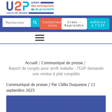
Search Button
Search
Contactez-
Créer -
Adhérez
for:
nous
Reprendre
à l'U2P
Search Button
Search
for:
Accueil
Communiqué de presse
Report de congés pour arrêt maladie : l’U2P demande
une remise à plat complète
Communiqué de presse
/ Par
Clélia Duquesne
/
11
septembre 2025