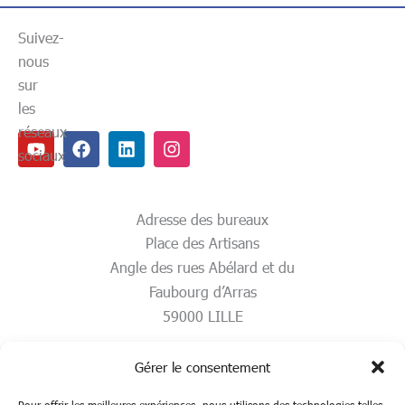
Suivez-
nous
sur
les
réseaux
Youtube
Facebook
Linkedin
Instagram
sociaux
Adresse des bureaux
Place des Artisans
Angle des rues Abélard et du
Faubourg d’Arras
59000 LILLE
Gérer le consentement