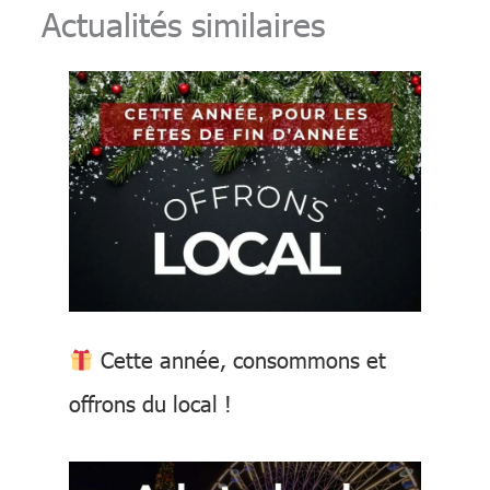
k
p
k
Actualités similaires
Cette année, consommons et
offrons du local !