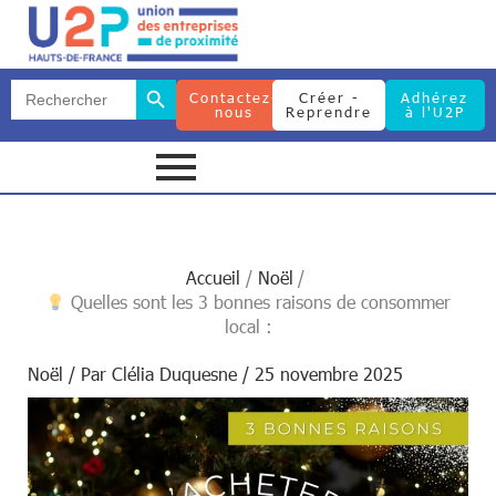
Search Button
Search
Contactez-
Créer -
Adhérez
for:
nous
Reprendre
à l'U2P
Search Button
Search
for:
Accueil
Noël
Quelles sont les 3 bonnes raisons de consommer
local :
Noël
/ Par
Clélia Duquesne
/
25 novembre 2025