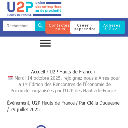
Search Button
Search
Contactez-
Créer -
Adhérez
for:
nous
Reprendre
à l'U2P
Search Button
Search
for:
Accueil
U2P Hauts-de-France
Mardi 14 octobre 2025, rejoignez-nous à Arras pour
la 1ʳᵉ Édition des Rencontres de l’Économie de
Proximité, organisées par l’U2P des Hauts-de-France.
Événement
,
U2P Hauts-de-France
/ Par
Clélia Duquesne
/
29 juillet 2025