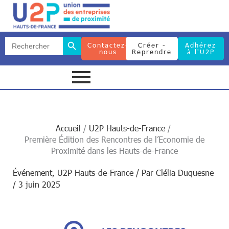
Search Button
Search
Contactez-
Créer -
Adhérez
for:
nous
Reprendre
à l'U2P
Search Button
Search
for:
Accueil
U2P Hauts-de-France
Première Édition des Rencontres de l’Economie de
Proximité dans les Hauts-de-France
Événement
,
U2P Hauts-de-France
/ Par
Clélia Duquesne
/
3 juin 2025