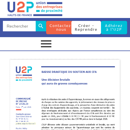
Search Button
Search
Contactez-
Créer -
Adhérez
for:
nous
Reprendre
à l'U2P
Search Button
Search
for: