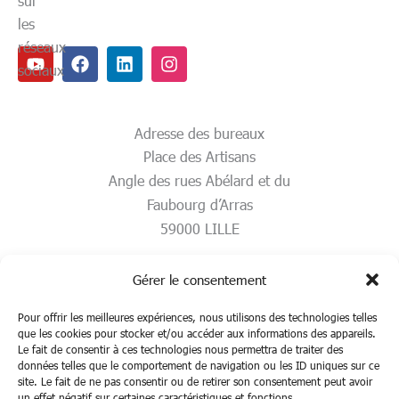
sur
les
réseaux
Youtube
Facebook
Linkedin
Instagram
sociaux
Adresse des bureaux
Place des Artisans
Angle des rues Abélard et du
Faubourg d’Arras
59000 LILLE
Gérer le consentement
Pour offrir les meilleures expériences, nous utilisons des technologies telles
que les cookies pour stocker et/ou accéder aux informations des appareils.
Le fait de consentir à ces technologies nous permettra de traiter des
données telles que le comportement de navigation ou les ID uniques sur ce
site. Le fait de ne pas consentir ou de retirer son consentement peut avoir
un effet négatif sur certaines caractéristiques et fonctions.