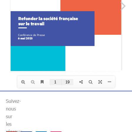
Suivez-
nous
sur
les
réseaux