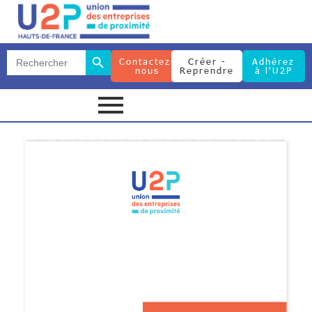
Search Button
Search
Contactez-
Créer -
Adhérez
for:
nous
Reprendre
à l'U2P
Search Button
Search
for: