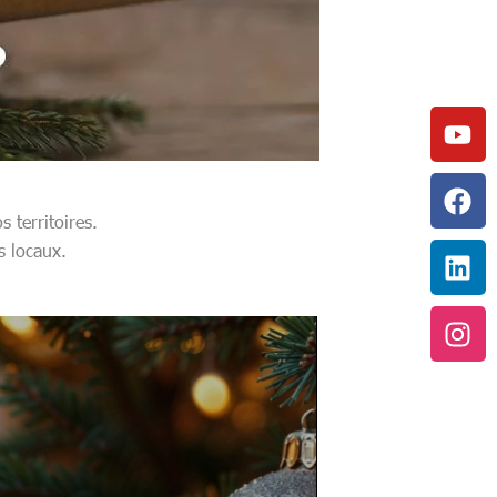
Yo
Fa
Lin
In
 territoires.
s locaux.