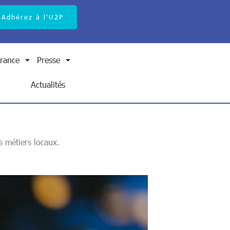
Adhérez à l'U2P
rance
Presse
Search Button
Search
for:
Actualités
s métiers locaux.