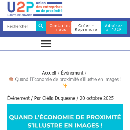
Search Button
Search
Contactez-
Créer -
Adhérez
for:
nous
Reprendre
à l'U2P
Search Button
Search
for:
Accueil
Événement
Quand l’Economie de proximité s’illustre en images !
Événement
/ Par
Clélia Duquesne
/
20 octobre 2025