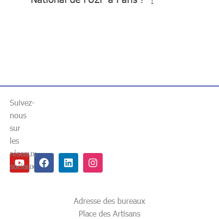
Suivez-
nous
sur
les
réseaux
Youtube
Facebook
Linkedin
Instagram
sociaux
Adresse des bureaux
Place des Artisans