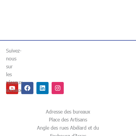
Suivez-
nous
sur
les
réseaux
Youtube
Facebook
Linkedin
Instagram
sociaux
Adresse des bureaux
Place des Artisans
Angle des rues Abélard et du
Faubourg d’Arras