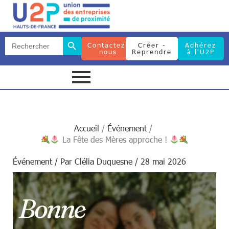
Search Button
Search
Contactez-
Créer -
Adhérez
for:
nous
Reprendre
à l'U2P
Search Button
Search
for:
Accueil
Événement
La Fête des Mères approche !
Événement
/ Par
Clélia Duquesne
/
28 mai 2026