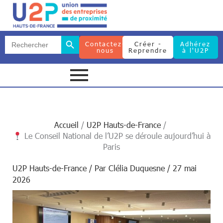
Search Button
Search
Contactez-
Créer -
Adhérez
for:
nous
Reprendre
à l'U2P
Search Button
Search
for:
Accueil
U2P Hauts-de-France
Le Conseil National de l’U2P se déroule aujourd’hui à
Paris
U2P Hauts-de-France
/ Par
Clélia Duquesne
/
27 mai
2026