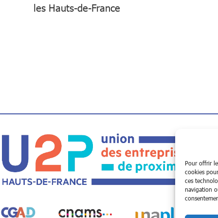
les Hauts-de-France
Pour offrir l
cookies pour
ces technolo
navigation ou
consentement