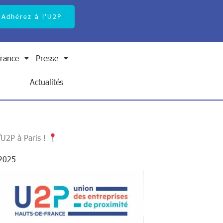
Adhérez à l'U2P
rance
Presse
Search Button
Search
for:
Actualités
’U2P à Paris !
 2025