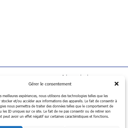
Adresse des bureaux
Place des Artisans
Gérer le consentement
Angle des rues Abélard et du
es meilleures expériences, nous utilisons des technologies telles que les
Faubourg d’Arras
 stocker et/ou accéder aux informations des appareils. Le fait de consentir à
gies nous permettra de traiter des données telles que le comportement de
59000 LILLE
 les ID uniques sur ce site. Le fait de ne pas consentir ou de retirer son
 peut avoir un effet négatif sur certaines caractéristiques et fonctions.