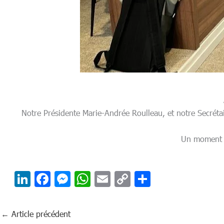
Notre Présidente Marie-Andrée Roulleau, et notre Secrétai
Un moment i
Li
F
M
W
E
C
P
n
ac
es
h
m
o
ar
k
e
se
at
ail
p
ta
←
Article précédent