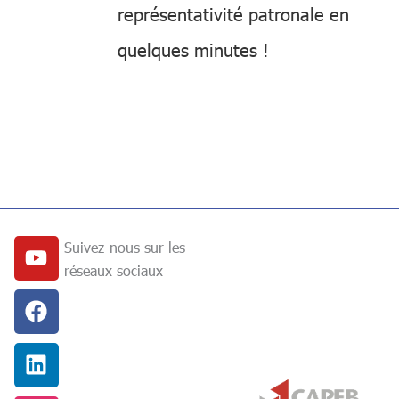
représentativité patronale en
quelques minutes !
Youtube
Facebook
Linkedin
Instagram
Suivez-nous sur les
réseaux sociaux