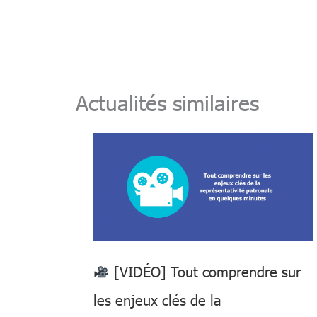
e
b
n
s
y
g
dI
o
g
A
Li
er
n
o
er
p
n
k
p
k
Actualités similaires
[VIDÉO] Tout comprendre sur
les enjeux clés de la